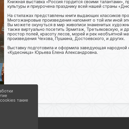
Книжная выставка «Россия гордится своими талантами», п
культуры и приурочена празднику всей нашей страны «Дню
На стилажах представлены книги выдающих классиков пр
Многожанровые произведения напомнят о той или иной эп
Вы можете окунуться в мир живописи знаменитых художник
также виртуально посетить Эрмитаж, Третьяковскую, и др
простор полей, красоту лесов, морей и рек необъятной м
произведения Чехова, Пушкина, Достоевского, и других.
Выставку подготовила и оформила заведующая народной 
«Кудесница» Юрьева Елена Александровна.
аботки
угие
cookies такие