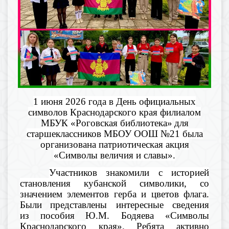
1 июня 2026 года
в День
официальн
ых
символов Краснодарского края
филиал
ом
МБУК «Роговская библиотека»
для
старшеклассников МБОУ ООШ №21 была
организована
патриотическая акция
«Символы в
еличия и славы»
.
Участников знакомили с историей
ста
новления к
убанской символики
, со
значением элементов герба и цветов флага.
Были
представлены интересные сведения
из
пособия
Ю.М.
Бодяева
«С
имволы
Краснодар
ского края»
.
Ребята активно