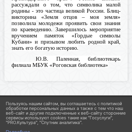
рассуждали о том, что символика малой
родины - это частица великой России.
Б
лиц-
викторина
«Земля отцов – моя земля»
позволил
а
молодежи проявить свои знания
по
краеведению.
Завершилось мероприятие
вручением памяток
«Гордые символы
Кубани»
и призывом любить родной край,
знать его богатую историю.
Ю.В.
Паленная
, б
иблиотекарь
филиала МБУК «Роговская библиотека»
Пользуясь нашим сайтом, вы соглашаетесь с политикой
обработки персональных данных а также с тем что наш
веб-сайт и другие подключенные к веб-сайту сторонние
2026 Г. ADMROGOVSKAYA.RU
сервисы используют cookies такие как "Госуслуги",
ВХОД
"PRO.Культура", "Спутник аналитика".
КАРТА САЙТА
ПОЛИТИКА ОБРАБОТКИ ПЕРСОНАЛЬНЫХ ДАННЫХ
Подробнее