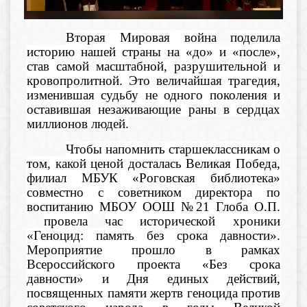
Вторая Мировая война
поделила
исто
рию
нашей страны
на «до» и «после»,
став
самой масштабной, разрушительной и
кровопролитной. Это величайша
я трагедия,
изменившая судьбу не
одного поколения и
оставившая незаживающие раны в сердцах
миллионов людей.
Чтобы напомнить старшеклассникам о
том,
какой ценой досталась
Великая
Победа
,
филиал МБУК «Роговская библиотека»
совместно с советником директора по
воспитанию МБОУ ООШ №21
Глоба
О.П.
про
вела
час исторической хроники
«Геноцид: память без срока давности»
.
Мероприятие прошло
в рамках
Всероссийского проекта «Без срока
давности» и Дня
единых действий,
посвященных памяти жертв геноцида против