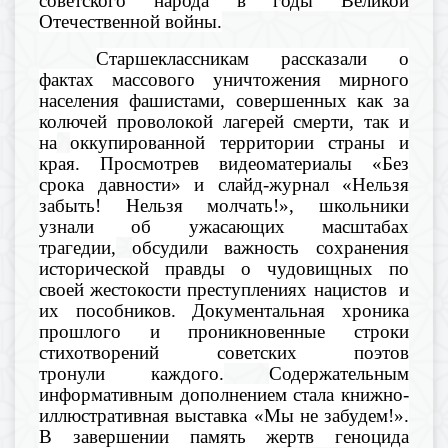
советского народа в годы Великой
Отечественной войны
.
Старшеклассникам рассказали
о
фактах массового уничтожения мирного
населения фашистами,
совершенных
как
за
колючей проволокой лагерей смерти,
так и
на
оккупированной
территории
страны и
края
.
П
ро
смотрев
видеоматериалы «Без
срока давности»
и слайд-журнал «Нельзя
забыть! Нельзя молчать!», ш
кольники
узнали об ужасающих масштабах
трагедии,
обсудили важность
сохранени
я
исторической правды о
чудовищных по
своей жестокости
преступлениях нацистов и
их пособников
. Документальная хроника
прошлого
и
проникновенные строки
стихотворений
советских поэтов
тронули каждого
.
Содержательным
информативным дополнением стала
книжно
-
иллюстративная выставка
«Мы не забудем!»
.
В завершении
память жертв геноцида