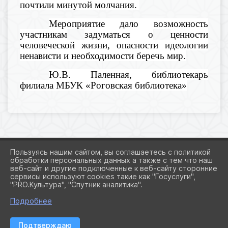
почтили
минутой молчания.
Мероприятие
дало
возможность
участникам
задуматься
о
ценности
человеческой жизни
, опасности идеологии
ненависти и необходимости беречь мир.
Ю.В.
Паленная
, б
иблиотекарь
филиала МБУК «Роговская библиотека»
Пользуясь нашим сайтом, вы соглашаетесь с политикой
обработки персональных данных а также с тем что наш
веб-сайт и другие подключенные к веб-сайту сторонние
2026 Г. ADMROGOVSKAYA.RU
сервисы используют cookies такие как "Госуслуги",
ВХОД
"PRO.Культура", "Спутник аналитика".
КАРТА САЙТА
ПОЛИТИКА ОБРАБОТКИ ПЕРСОНАЛЬНЫХ ДАННЫХ
Подробнее
СДЕЛАНО НА KUBCMS
Подтверждаю
РАЗРАБОТКА И ПОДДЕРЖКА