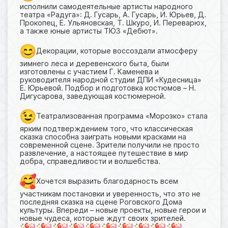
исполнили самодеятельные артисты народного
театра «Радуга»: Д. Гусарь, А. Гусарь, И. Юрьев, Д.
Прокопец, Е. Ульяновская, Т. Шкуро, И. Переварюх,
а также юные артисты ТЮЗ «Дебют».
Декорации, которые воссоздали атмосферу
зимнего леса и деревенского быта, были
изготовлены с участием Г. Каменева и
руководителя народной студии ДПИ «Кудесница»
Е. Юрьевой. Подбор и подготовка костюмов – Н.
Дигусарова, заведующая костюмерной.
Театрализованная программа «Морозко» стала
ярким подтверждением того, что классическая
сказка способна заиграть новыми красками на
современной сцене. Зрители получили не просто
развлечение, а настоящее путешествие в мир
добра, справедливости и волшебства.
Хочется выразить благодарность всем
участникам постановки и уверенность, что это не
последняя сказка на сцене Роговского Дома
культуры. Впереди – новые проекты, новые герои и
новые чудеса, которые ждут своих зрителей.