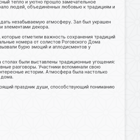
асный тепло и уютно прошло замечательное
брало людей, объединённых любовью к традициям и
оздать незабываемую атмосферу. Зал был украшен
ми элементами декора.
в, которые отметили важность сохранения традиций
альные номера от солистов Роговского Дома
 вызвали бурю эмоций и аплодисментов у
На столах были выставлены традиционные угощения:
евные разговоры. Участники вспоминали свою
интересные истории. Атмосфера была настолько
 дома.
стоящий праздник души, способствующий пониманию