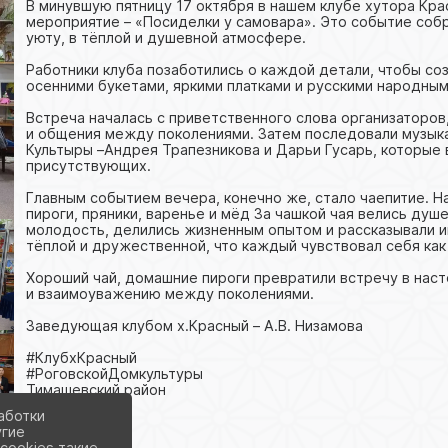
В минувшую пятницу 17 октября в нашем клубе хутора Кр
мероприятие – «Посиделки у самовара». Это событие со
уюту, в тёплой и душевной атмосфере.
Работники клуба позаботились о каждой детали, чтобы с
осенними букетами, яркими платками и русскими народны
Встреча началась с приветственного слова организаторо
и общения между поколениями. Затем последовали музык
Культыры –Андрея Трапезникова и Дарьи Гусарь, которые
присутствующих.
Главным событием вечера, конечно же, стало чаепитие. 
пироги, пряники, варенье и мёд За чашкой чая велись душ
молодость, делились жизненным опытом и рассказывали 
тёплой и дружественной, что каждый чувствовал себя как
Хороший чай, домашние пироги превратили встречу в на
и взаимоуважению между поколениями.
Заведующая клубом х.Красный – А.В. Низамова
#КлубхКрасный
#РоговскойДомкультуры
Тимашевский район
аботки
угие
cookies такие