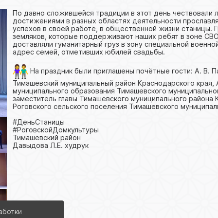
По давно сложившейся традиции в этот день чествовали л
достижениями в разных областях деятельности прославл
успехов в своей работе, в общественной жизни станицы.
земляков, которые поддерживают наших ребят в зоне СВО
доставляли гуманитарный груз в зону специальной военно
адрес семей, отметивших юбилей свадьбы.
На праздник были приглашены почётные гости: А. В. П
Тимашевский муниципальный район Краснодарского края, 
муниципального образования Тимашевского муниципальног
заместитель главы Тимашевского муниципального района Кр
Роговского сельского поселения Тимашевского муниципал
#ДеньСтаницы
#РоговскойДомкультуры
Тимашевский район
Давыдова Л.Е. худрук
аботки