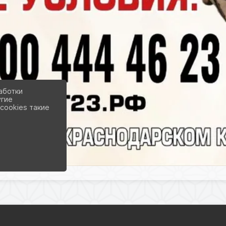
аботки
угие
cookies такие