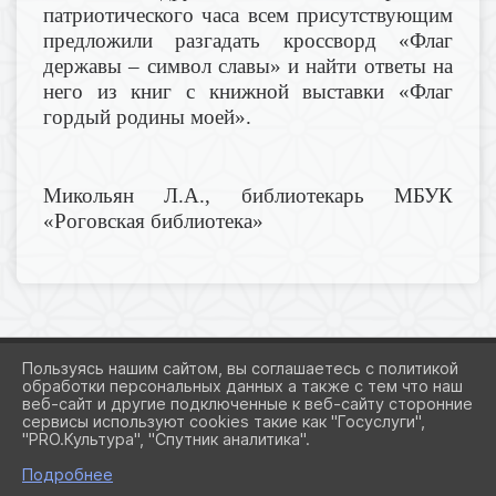
патриотического часа всем присутствующим
предложили разгадать кроссворд «Флаг
державы – символ славы» и найти ответы на
него из книг с книжной выставки «Флаг
гордый родины моей».
Микольян Л.А., библиотекарь МБУК
«Роговская библиотека»
Пользуясь нашим сайтом, вы соглашаетесь с политикой
обработки персональных данных а также с тем что наш
веб-сайт и другие подключенные к веб-сайту сторонние
2026 Г. ADMROGOVSKAYA.RU
сервисы используют cookies такие как "Госуслуги",
ВХОД
"PRO.Культура", "Спутник аналитика".
КАРТА САЙТА
ПОЛИТИКА ОБРАБОТКИ ПЕРСОНАЛЬНЫХ ДАННЫХ
Подробнее