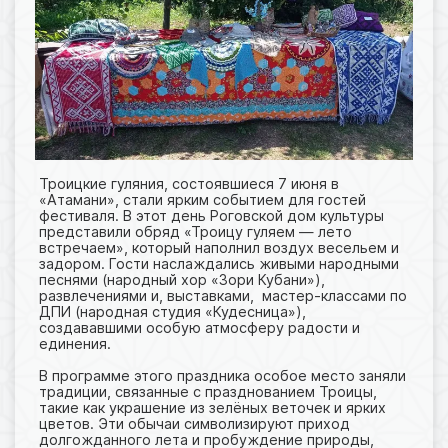
Троицкие гуляния, состоявшиеся 7 июня в
«Атамани», стали ярким событием для гостей
фестиваля. В этот день Роговской дом культуры
представили обряд «Троицу гуляем — лето
встречаем», который наполнил воздух весельем и
задором. Гости наслаждались живыми народными
песнями (народный хор «Зори Кубани»),
развлечениями и, выставками, мастер-классами по
ДПИ (народная студия «Кудесница»),
создававшими особую атмосферу радости и
единения.
В программе этого праздника особое место заняли
традиции, связанные с празднованием Троицы,
такие как украшение из зелёных веточек и ярких
цветов. Эти обычаи символизируют приход
долгожданного лета и пробуждение природы,