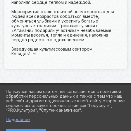
наполняя сердце теплом и надеждой.
Мероприятие стало отличной возможностью для
людей всех возрастов собраться вместе,
обменяться улыбками и укрепить богатые
культурные традиции. Троицкие гуляния в
«Атамани» подарили участникам незабываемые
моменты веселья, тепла и единения, наполнив
сердца радостью и вдохновением.
Заведующая культмассовым сектором
Коляда И. Н.
Пользуясь нашим сайтом, вы соглашаетесь с политикой
обработки персональных данных а также с тем что наш
веб-сайт и другие подключенные к веб-сайту сторонние
2026 Г. ADMROGOVSKAYA.RU
сервисы используют cookies такие как "Госуслуги",
ВХОД
"PRO.Культура", "Спутник аналитика".
КАРТА САЙТА
ПОЛИТИКА ОБРАБОТКИ ПЕРСОНАЛЬНЫХ ДАННЫХ
Подробнее
СДЕЛАНО НА KUBCMS