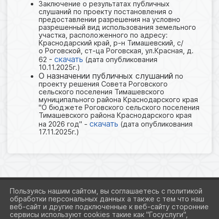
Заключение о результатах публичных
слушаний по проекту постановления о
предоставлении разрешения на условно
разрешенный вид использования земельного
участка, расположенного по адресу:
Краснодарский край, р-н Тимашевский, с/
о Роговской, ст-ца Роговская, ул.Красная, д.
скачать
62 -
(дата опубликования
10.11.2025г.)
О назначении публичных слушаний
по
проекту решения Совета Роговского
сельского поселения Тимашевского
муниципального района Краснодарского края
"О бюджете Роговского сельского поселения
Тимашевского района Краснодарского края
скачать
на 2026 год" -
(дата опубликования
17.11.2025г.)
Пользуясь нашим сайтом, вы соглашаетесь с политикой
обработки персональных данных а также с тем что наш
веб-сайт и другие подключенные к веб-сайту сторонние
2026 Г. ADMROGOVSKAYA.RU
сервисы используют cookies такие как "Госуслуги",
ВХОД