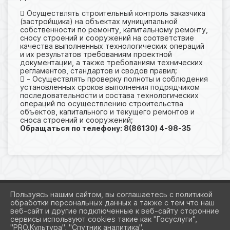
 Осуществлять строительный контроль заказчика
(застройщика) на объектах муниципальной
собственности по ремонту, капитальному ремонту,
сносу строений и сооружений на соответствие
качества выполненных технологических операций
и их результатов требованиям проектной
документации, а также требованиям технических
регламентов, стандартов и сводов правил;
 - Осуществлять проверку полноты и соблюдения
установленных сроков выполнения подрядчиком
последовательности и состава технологических
операций по осуществлению строительства
объектов, капитального и текущего ремонтов и
сноса строений и сооружений;
Обращаться по телефону: 8(86130) 4-98-35
Пользуясь нашим сайтом, вы соглашаетесь с политикой
обработки персональных данных а также с тем что наш
веб-сайт и другие подключенные к веб-сайту сторонние
2026 Г. ADMROGOVSKAYA.RU
сервисы используют cookies такие как "Госуслуги",
ВХОД
"PRO.Культура", "Спутник аналитика".