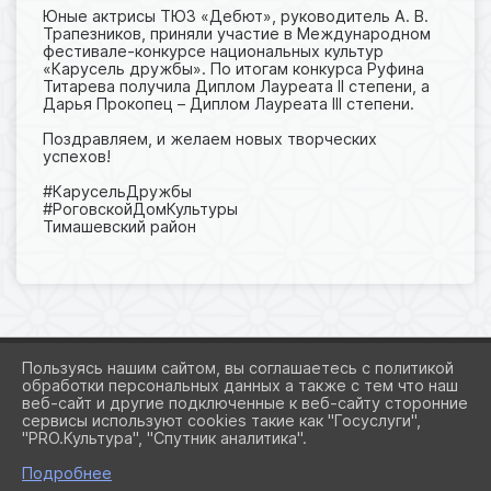
Юные актрисы ТЮЗ «Дебют», руководитель А. В.
Трапезников, приняли участие в Международном
фестивале-конкурсе национальных культур
«Карусель дружбы». По итогам конкурса Руфина
Титарева получила Диплом Лауреата II степени, а
Дарья Прокопец – Диплом Лауреата III степени.
Поздравляем, и желаем новых творческих
успехов!
#КарусельДружбы
#РоговскойДомКультуры
Тимашевский район
Пользуясь нашим сайтом, вы соглашаетесь с политикой
обработки персональных данных а также с тем что наш
веб-сайт и другие подключенные к веб-сайту сторонние
2026 Г. ADMROGOVSKAYA.RU
сервисы используют cookies такие как "Госуслуги",
ВХОД
"PRO.Культура", "Спутник аналитика".
КАРТА САЙТА
ПОЛИТИКА ОБРАБОТКИ ПЕРСОНАЛЬНЫХ ДАННЫХ
Подробнее