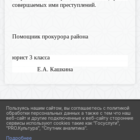
совершаемых ими преступлений.
Помощник прокурора района
юрист 3 класса
Е.А. Кашкина
Пользуясь нашим сайтом, вы соглашаетесь с политикой
обработки персональных данных а также с тем что наш
веб-сайт и другие подключенные к веб-сайту сторонние
2026 Г. ADMROGOVSKAYA.RU
сервисы используют cookies такие как "Госуслуги",
ВХОД
"PRO.Культура", "Спутник аналитика".
КАРТА САЙТА
ПОЛИТИКА ОБРАБОТКИ ПЕРСОНАЛЬНЫХ ДАННЫХ
Подробнее