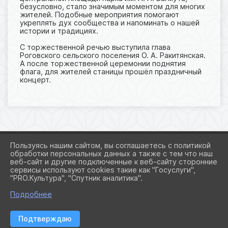
безусловно, стало значимым моментом для многих
жителей. Подобные мероприятия помогают
укреплять дух сообщества и напоминать о нашей
истории и традициях.
С торжественной речью выступила глава
Роговского сельского поселения О. А. Ракитянская.
А после торжественной церемонии поднятия
флага, для жителей станицы прошёл праздничный
концерт.
Пользуясь нашим сайтом, вы соглашаетесь с политикой
обработки персональных данных а также с тем что наш
веб-сайт и другие подключенные к веб-сайту сторонние
2026 Г. ADMROGOVSKAYA.RU
сервисы используют cookies такие как "Госуслуги",
ВХОД
"PRO.Культура", "Спутник аналитика".
КАРТА САЙТА
ПОЛИТИКА ОБРАБОТКИ ПЕРСОНАЛЬНЫХ ДАННЫХ
Подробнее
СДЕЛАНО НА KUBCMS
Подтверждаю
РАЗРАБОТКА И ПОДДЕРЖКА