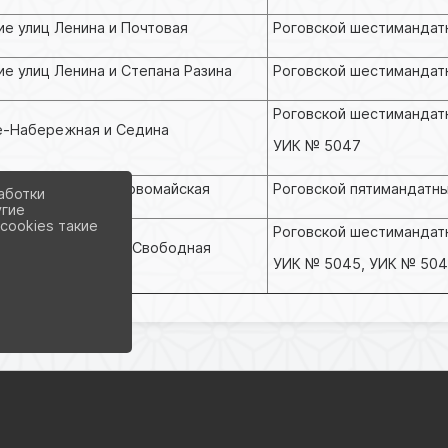
ие улиц Ленина и Почтовая
Роговской шестимандат
ие улиц Ленина и Степана Разина
Роговской шестимандат
Роговской шестимандатн
е-Набережная и Седина
УИК № 5047
национальная и Первомайская
Роговской пятимандатны
аботки
угие
cookies такие
Роговской шестимандатн
ние улиц Семенко и Свободная
УИК № 5045, УИК № 50