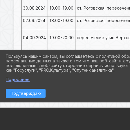
30.08.2024
18.00-19.00
ст. Роговская, пересечен
02.09.2024
18.00-19.00
ст. Роговская, пересечен
04.09.2024
19.00-20.00
пересечение улиц Верхн
05.09.2024
19.00-20.00
пересечение улиц Интер
Пользуясь нашим сайтом, вы соглашаетесь с политикой обр
персональных данных а также с тем что наш веб-сайт и др
подключенные к веб-сайту сторонние сервисы используют 
как "Госуслуги", "PRO.Культура", "Спутник аналитика".
06.09.2024
19.00-20.00
ст. Роговская, пересече
Подробнее
Подтверждаю