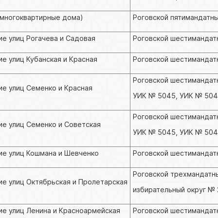
 (многоквартирные дома)
Роговской пятимандатны
ие улиц Рогачева и Садовая
Роговской шестимандатн
ие улиц Кубанская и Красная
Роговской шестимандатн
Роговской шестимандатн
ие улиц Семенко и Красная
УИК № 5045, УИК № 50
Роговской шестимандатн
ние улиц Семенко и Советская
УИК № 5045, УИК № 50
ние улиц Кошмана и Шевченко
Роговской шестимандат
Роговской трехмандатн
ние улиц Октябрьская и Пролетарская
избирательный округ № 
ние улиц Ленина и Красноармейская
Роговской шестимандат