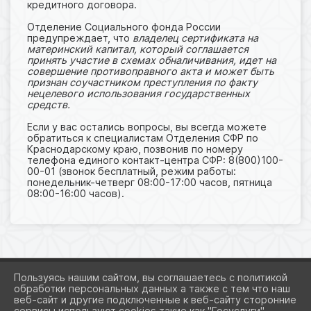
кредитного договора.
Отделение Социального фонда России
предупреждает, что
владелец сертификата на
материнский капитал, который соглашается
принять участие в схемах обналичивания, идет на
совершение противоправного акта и может быть
признан соучастником преступления по факту
нецелевого использования государственных
средств.
Если у вас остались вопросы, вы всегда можете
обратиться к специалистам Отделения СФР по
Краснодарскому краю, позвонив по номеру
телефона единого контакт-центра СФР: 8(800)100-
00-01 (звонок бесплатный, режим работы:
понедельник-четверг 08:00-17:00 часов, пятница
08:00-16:00 часов).
Пользуясь нашим сайтом, вы соглашаетесь с политикой
обработки персональных данных а также с тем что наш
веб-сайт и другие подключенные к веб-сайту сторонние
2026 Г. ADMROGOVSKAYA.RU
сервисы используют cookies такие как "Госуслуги",