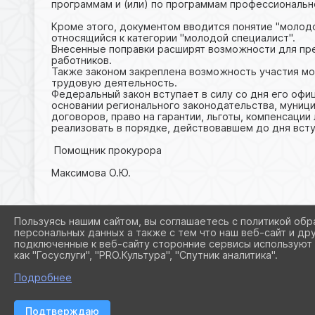
программам и (или) по программам профессиональн
Кроме этого, документом вводится понятие "молодо
относящийся к категории "молодой специалист".
Внесенные поправки расширят возможности для пре
работников.
Также законом закреплена возможность участия м
трудовую деятельность.
Федеральный закон вступает в силу со дня его офиц
основании регионального законодательства, муници
договоров, право на гарантии, льготы, компенсации
реализовать в порядке, действовавшем до дня всту
Помощник прокурора
Максимова О.Ю.
Пользуясь нашим сайтом, вы соглашаетесь с политикой обр
персональных данных а также с тем что наш веб-сайт и др
подключенные к веб-сайту сторонние сервисы используют 
как "Госуслуги", "PRO.Культура", "Спутник аналитика".
Подробнее
Подтверждаю