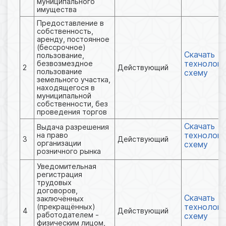
муниципального
имущества
Предоставление в
собственность,
аренду, постоянное
(бессрочное)
Скачать
пользование,
технологи
безвозмездное
2
Действующий
пользование
схему
земельного участка,
находящегося в
муниципальной
собственности, без
проведения торгов
Скачать
Выдача разрешения
технологи
на право
3
Действующий
организации
схему
розничного рынка
Уведомительная
регистрация
трудовых
договоров,
Скачать
заключённых
технологи
(прекращённых)
4
Действующий
работодателем -
схему
физическим лицом,