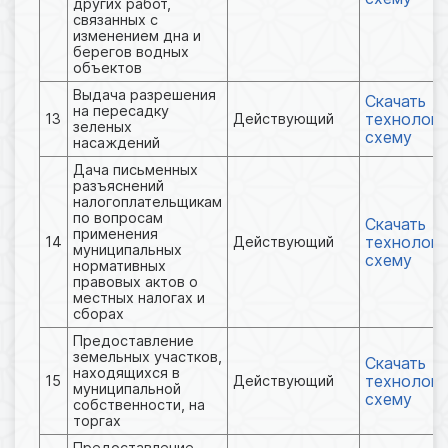
других работ,
связанных с
изменением дна и
берегов водных
объектов
Выдача разрешения
Скачать
на пересадку
технологи
13
Действующий
зеленых
схему
насаждений
Дача письменных
разъяснений
налогоплательщикам
по вопросам
Скачать
применения
технологи
14
Действующий
муниципальных
схему
нормативных
правовых актов о
местных налогах и
сборах
Предоставление
земельных участков,
Скачать
находящихся в
технологи
15
Действующий
муниципальной
схему
собственности, на
торгах
Предоставление