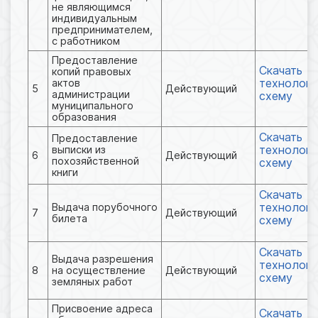
не являющимся
индивидуальным
предпринимателем,
с работником
Предоставление
Скачать
копий правовых
технологи
актов
5
Действующий
администрации
схему
муниципального
образования
Скачать
Предоставление
технологи
выписки из
6
Действующий
похозяйственной
схему
книги
Скачать
технологи
Выдача порубочного
7
Действующий
билета
схему
Скачать
Выдача разрешения
технологи
8
на осуществление
Действующий
схему
земляных работ
Присвоение адреса
Скачать