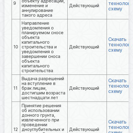
объекту адресации,
технологи
9
изменение и
Действующий
схему
аннулирование
такого адреса
Направление
уведомления о
планируемом сносе
объекта
Скачать
капитального
технологи
10
строительства и
Действующий
схему
уведомления о
завершении сноса
объекта
капитального
строительства
Выдача разрешений
Скачать
на вступление в
технологи
11
брак лицам,
Действующий
схему
достигшим возраста
шестнадцати лет
Принятие решения
об использовании
донного грунта,
извлеченного при
Скачать
проведении
технологи
12
дноуглубительных и
Действующий
схему