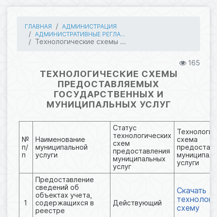
ГЛАВНАЯ
АДМИНИСТРАЦИЯ
АДМИНИСТРАТИВНЫЕ РЕГЛА...
Технологические схемы ...
165
ТЕХНОЛОГИЧЕСКИЕ СХЕМЫ
ПРЕДОСТАВЛЯЕМЫХ
ГОСУДАРСТВЕННЫХ И
МУНИЦИПАЛЬНЫХ УСЛУГ
Статус
Технологич
технологических
№
Наименование
схема
схем
п/
муниципальной
предостав
предоставления
п
услуги
муниципал
муниципальных
услуги
услуг
Предоставление
сведений об
Скачать
объектах учета,
технологи
1
содержащихся в
Действующий
схему
реестре