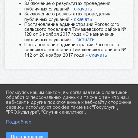
Заключение о результатах проведения
скачать
публичных слушаний -
Заключение о результатах проведения
скачать
публичных слушаний -
Постановление администрации Роговского
сельского поселения Тимашевского района №
128 от 3 ноября 2017 года «О назначении
скачать
публичных слушаний» -
Постановление администрации Роговского
сельского поселения Тимашевского района №
скачать
142 от 20 ноября 2017 года -
Пользуясь нашим сайтом, вы соглашаетесь с политикой
обработки персональных данных а также с тем что наш
веб-сайт и другие подключенные к веб-сайту сторонние
2026 Г. ADMROGOVSKAYA.RU
сервисы используют cookies такие как "Госуслуги",
ВХОД
"PRO.Культура", "Спутник аналитика".
КАРТА САЙТА
ПОЛИТИКА ОБРАБОТКИ ПЕРСОНАЛЬНЫХ ДАННЫХ
Подробнее
СДЕЛАНО НА KUBCMS
Подтверждаю
РАЗРАБОТКА И ПОДДЕРЖКА