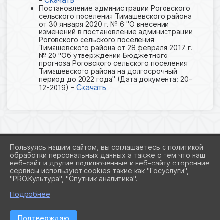
Скачать
-
Постановление администрации Роговского
сельского поселения Тимашевского района
от 30 января 2020 г. № 6 "О внесении
изменений в постановление администрации
Роговского сельского поселения
Тимашевского района от 28 февраля 2017 г.
№ 20 "Об утверждении Бюджетного
прогноза Роговского сельского поселения
Тимашевского района на долгосрочный
период до 2022 года" (Дата документа: 20-
Скачать
12-2019) -
Пользуясь нашим сайтом, вы соглашаетесь с политикой
обработки персональных данных а также с тем что наш
веб-сайт и другие подключенные к веб-сайту сторонние
2026 Г. ADMROGOVSKAYA.RU
сервисы используют cookies такие как "Госуслуги",
ВХОД
"PRO.Культура", "Спутник аналитика".
КАРТА САЙТА
ПОЛИТИКА ОБРАБОТКИ ПЕРСОНАЛЬНЫХ ДАННЫХ
Подробнее
СДЕЛАНО НА KUBCMS
Подтверждаю
РАЗРАБОТКА И ПОДДЕРЖКА